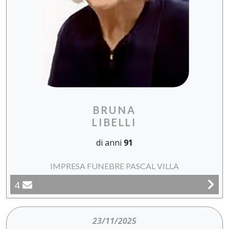
BRUNA
LIBELLI
di anni
91
IMPRESA FUNEBRE PASCAL VILLA
4
23/11/2025