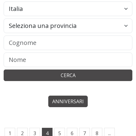
CERCA
ANNIVERSARI
1
2
3
4
5
6
7
8
...