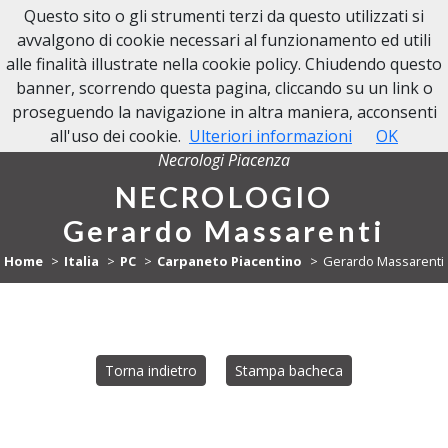
Questo sito o gli strumenti terzi da questo utilizzati si
NECROLOGI PIACENZA
avvalgono di cookie necessari al funzionamento ed utili
alle finalità illustrate nella cookie policy. Chiudendo questo
banner, scorrendo questa pagina, cliccando su un link o
proseguendo la navigazione in altra maniera, acconsenti
all'uso dei cookie.
Ulteriori informazioni
OK
Necrologi Piacenza
NECROLOGIO
Gerardo Massarenti
Home
Italia
PC
Carpaneto Piacentino
Gerardo Massarenti
Torna indietro
Stampa bacheca