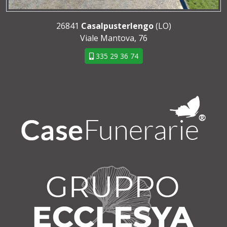
26841
Casalpusterlengo
(LO)
Viale Mantova, 76
335 29 36 74