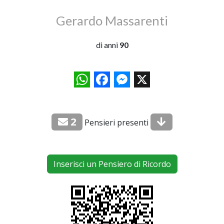
Gerardo Massarenti
di anni
90
WhatsApp
Facebook
Messenger
X
2
Pensieri presenti
Inserisci un Pensiero di Ricordo