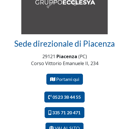
Sede direzionale di Piacenza
29121
Piacenza
(PC)
Corso Vittorio Emanuele II, 234
Portami qui
0523 38 44 55
335 71 20 471
VAI AL SITO