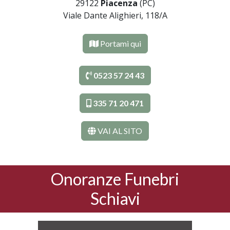
29122
Piacenza
(PC)
Viale Dante Alighieri, 118/A
Portami qui
0523 57 24 43
335 71 20 471
VAI AL SITO
Onoranze Funebri
Schiavi