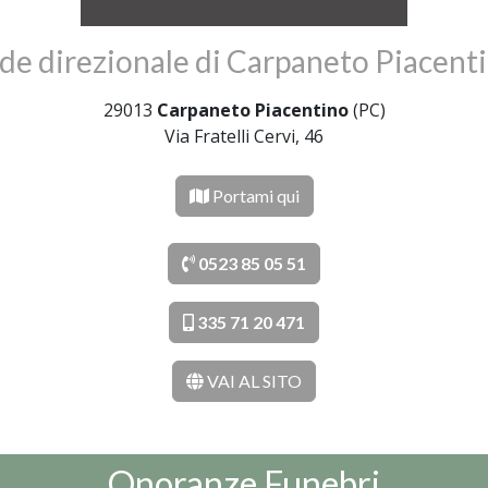
de direzionale di Carpaneto Piacent
29013
Carpaneto Piacentino
(PC)
Via Fratelli Cervi, 46
Portami qui
0523 85 05 51
335 71 20 471
VAI AL SITO
Onoranze Funebri