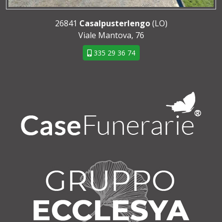
26841
Casalpusterlengo
(LO)
Viale Mantova, 76
335 29 36 74