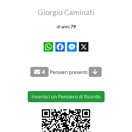
Giorgio Caminati
di anni
79
WhatsApp
Facebook
Messenger
X
4
Pensieri presenti
Inserisci un Pensiero di Ricordo