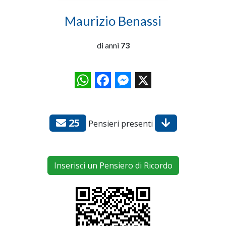
Maurizio Benassi
di anni
73
WhatsApp
Facebook
Messenger
X
25
Pensieri presenti
Inserisci un Pensiero di Ricordo