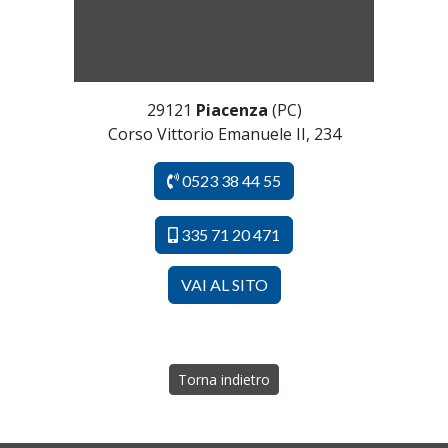
29121
Piacenza
(PC)
Corso Vittorio Emanuele II, 234
0523 38 44 55
335 71 20 471
VAI AL SITO
Torna indietro