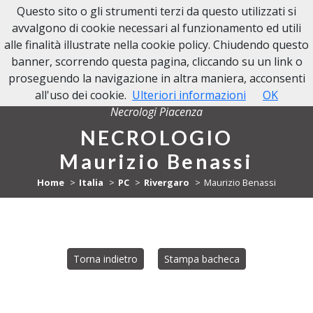
Questo sito o gli strumenti terzi da questo utilizzati si
NECROLOGI PIACENZA
avvalgono di cookie necessari al funzionamento ed utili
alle finalità illustrate nella cookie policy. Chiudendo questo
banner, scorrendo questa pagina, cliccando su un link o
proseguendo la navigazione in altra maniera, acconsenti
all'uso dei cookie.
Ulteriori informazioni
OK
Necrologi Piacenza
NECROLOGIO
Maurizio Benassi
Home
Italia
PC
Rivergaro
Maurizio Benassi
Torna indietro
Stampa bacheca