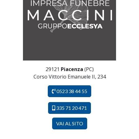
29121
Piacenza
(PC)
Corso Vittorio Emanuele II, 234
0523 38 44 55
335 71 20 471
VAI AL SITO