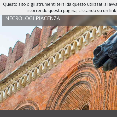
Questo sito o gli strumenti terzi da questo utilizzati si av
Reperibilità H24:
0523 38 44 55
scorrendo questa pagina, cliccando su un link 
NECROLOGI PIACENZA