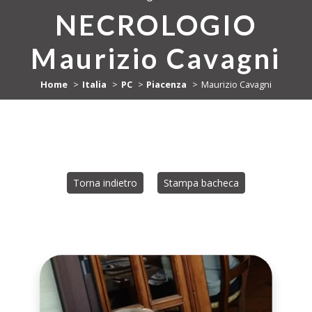
NECROLOGIO
Maurizio Cavagni
Home
Italia
PC
Piacenza
Maurizio Cavagni
Torna indietro
Stampa bacheca