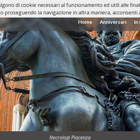
valgono di cookie necessari al funzionamento ed utili alle fina
o proseguendo la navigazione in altra maniera, acconsenti al
Home
Anniversari
In
Necrologi Piacenza