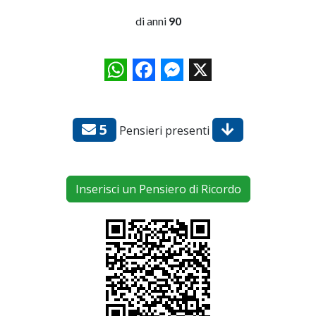
di anni
90
WhatsApp
Facebook
Messenger
X
5
Pensieri presenti
Inserisci un Pensiero di Ricordo