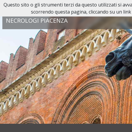
Questo sito o gli strumenti terzi da questo utilizzati si av
Reperibilità H24:
0523 38 44 55
scorrendo questa pagina, cliccando su un link 
NECROLOGI PIACENZA