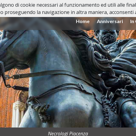
valgono di cookie necessari al funzionamento ed utili alle fina
o proseguendo la navigazione in altra maniera, acconsenti al
Home
Anniversari
In
Necrologi Piacenza