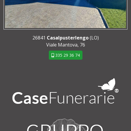
26841
Casalpusterlengo
(LO)
Viale Mantova, 76
335 29 36 74