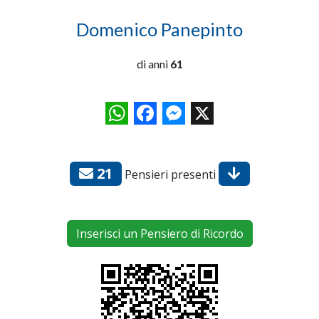
Domenico Panepinto
di anni
61
WhatsApp
Facebook
Messenger
X
21
Pensieri presenti
Inserisci un Pensiero di Ricordo