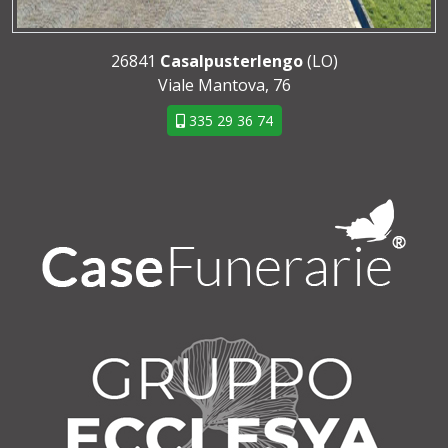
26841
Casalpusterlengo
(LO)
Viale Mantova, 76
335 29 36 74