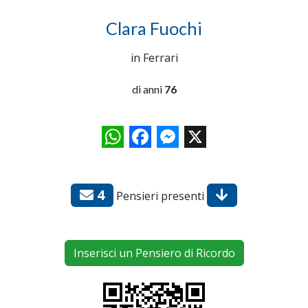
Clara Fuochi
in Ferrari
di anni
76
WhatsApp
Facebook
Messenger
X
4
Pensieri presenti
Inserisci un Pensiero di Ricordo