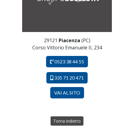
29121
Piacenza
(PC)
Corso Vittorio Emanuele II, 234
0523 38 44 55
335 71 20 471
VAI AL SITO
Torna indietro