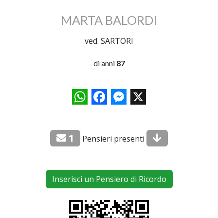
MARTA BALORDI
ved. SARTORI
di anni
87
WhatsApp
Facebook
Messenger
X
1
Pensieri presenti
Inserisci un Pensiero di Ricordo