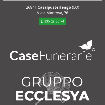
26841
Casalpusterlengo
(LO)
Viale Mantova, 76
335 29 36 74