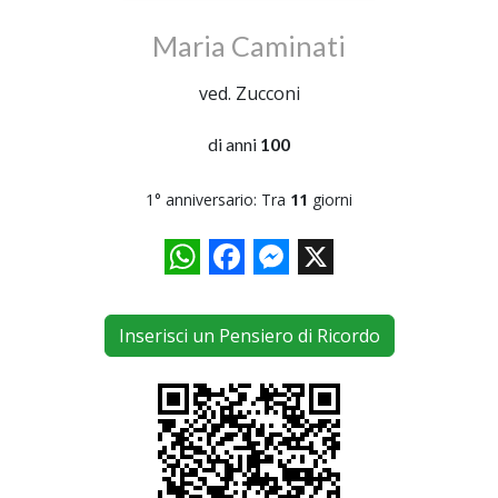
Maria Caminati
ved. Zucconi
di anni
100
1° anniversario: Tra
11
giorni
WhatsApp
Facebook
Messenger
X
Inserisci un Pensiero di Ricordo