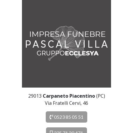
29013
Carpaneto Piacentino
(PC)
Via Fratelli Cervi, 46
0523 85 05 51
335 71 20 471