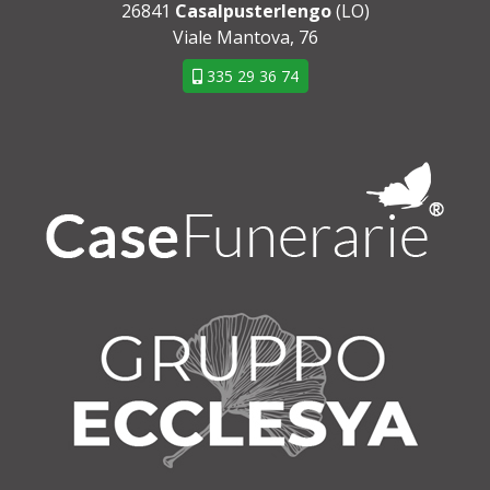
26841
Casalpusterlengo
(LO)
Viale Mantova, 76
335 29 36 74