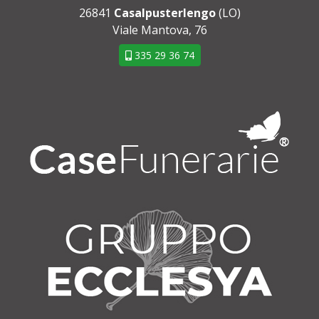
26841
Casalpusterlengo
(LO)
Viale Mantova, 76
335 29 36 74