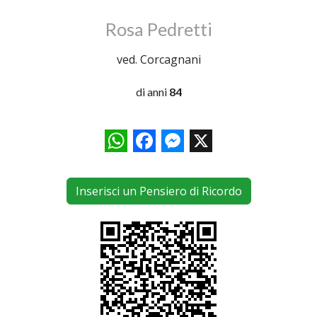
Rosa Pedretti
ved. Corcagnani
di anni
84
WhatsApp
Facebook
Messenger
X
Inserisci un Pensiero di Ricordo