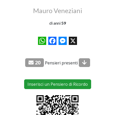
Mauro Veneziani
di anni
59
WhatsApp
Facebook
Messenger
X
20
Pensieri presenti
Inserisci un Pensiero di Ricordo