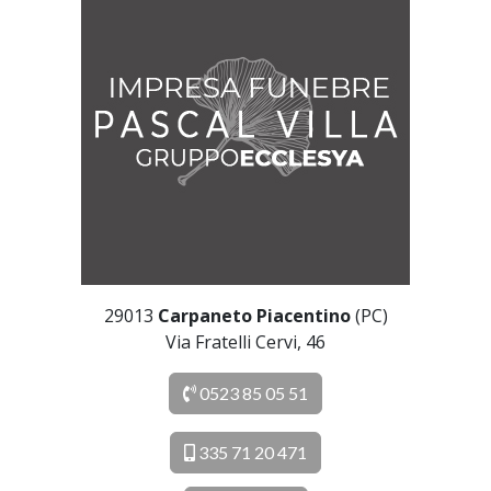
29013
Carpaneto Piacentino
(PC)
Via Fratelli Cervi, 46
0523 85 05 51
335 71 20 471