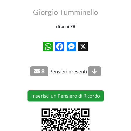
Giorgio Tumminello
di anni
78
WhatsApp
Facebook
Messenger
X
8
Pensieri presenti
Inserisci un Pensiero di Ricordo