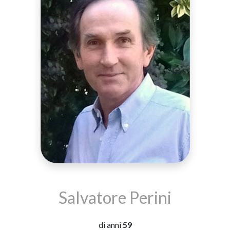
Salvatore Perini
di anni
59