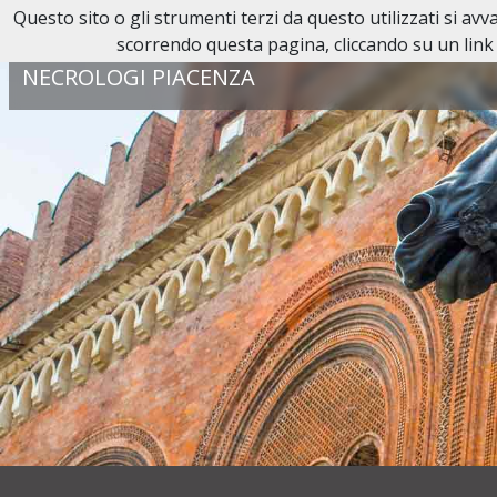
Questo sito o gli strumenti terzi da questo utilizzati si av
Reperibilità H24:
0523 38 44 55
scorrendo questa pagina, cliccando su un link 
NECROLOGI PIACENZA