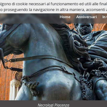
valgono di cookie necessari al funzionamento ed utili alle fina
o proseguendo la navigazione in altra maniera, acconsenti al
Home
Anniversari
In
Necrologi Piacenza