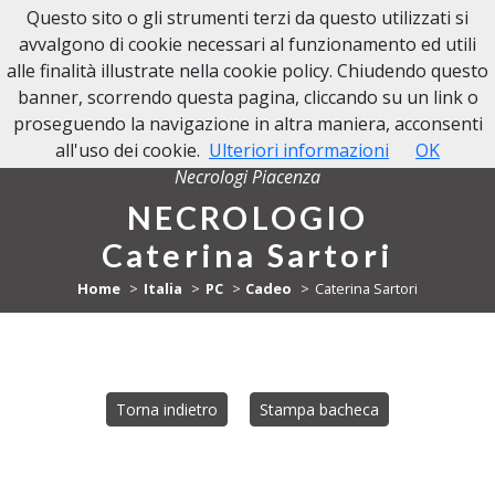
Questo sito o gli strumenti terzi da questo utilizzati si
NECROLOGI PIACENZA
avvalgono di cookie necessari al funzionamento ed utili
alle finalità illustrate nella cookie policy. Chiudendo questo
banner, scorrendo questa pagina, cliccando su un link o
proseguendo la navigazione in altra maniera, acconsenti
all'uso dei cookie.
Ulteriori informazioni
OK
Necrologi Piacenza
NECROLOGIO
Caterina Sartori
Home
Italia
PC
Cadeo
Caterina Sartori
Torna indietro
Stampa bacheca