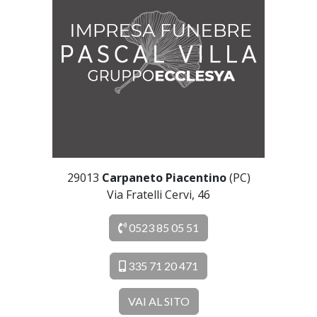
29013
Carpaneto Piacentino
(PC)
Via Fratelli Cervi, 46
0523 85 05 51
335 71 20 471
VAI AL SITO