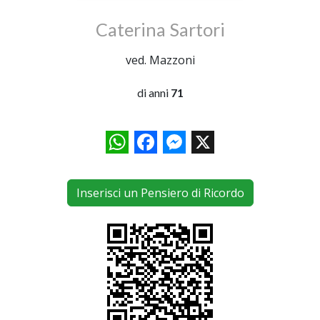
Caterina Sartori
ved. Mazzoni
di anni
71
WhatsApp
Facebook
Messenger
X
Inserisci un Pensiero di Ricordo