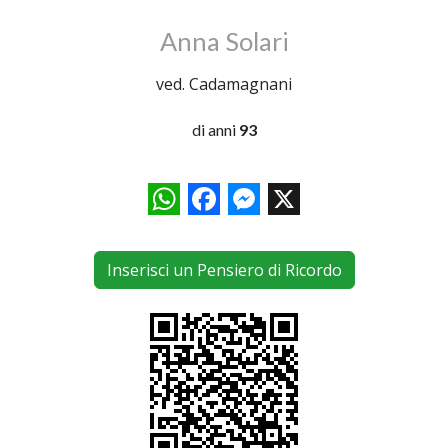
Anna Solari
ved. Cadamagnani
di anni
93
WhatsApp
Facebook
Messenger
X
Inserisci un Pensiero di Ricordo