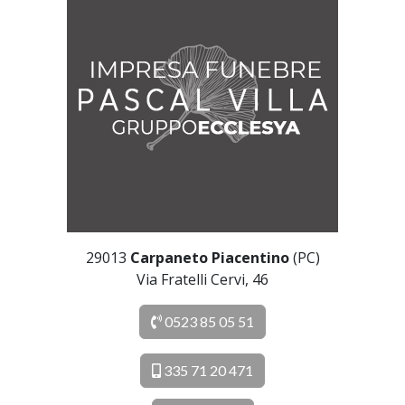
29013
Carpaneto Piacentino
(PC)
Via Fratelli Cervi, 46
0523 85 05 51
335 71 20 471