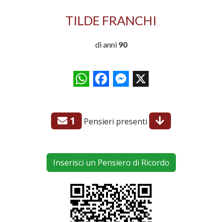
TILDE FRANCHI
di anni
90
WhatsApp
Facebook
Messenger
X
1
Pensieri presenti
Inserisci un Pensiero di Ricordo