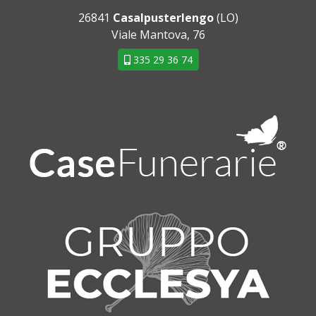
26841
Casalpusterlengo
(LO)
Viale Mantova, 76
335 29 36 74