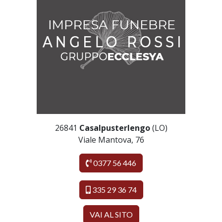
26841
Casalpusterlengo
(LO)
Viale Mantova, 76
0377 56 446
335 29 36 74
VAI AL SITO