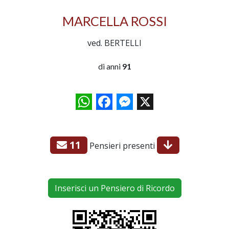
MARCELLA ROSSI
ved. BERTELLI
di anni
91
WhatsApp
Facebook
Messenger
X
11
Pensieri presenti
Inserisci un Pensiero di Ricordo