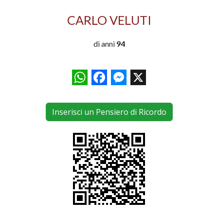
CARLO VELUTI
di anni
94
WhatsApp
Facebook
Messenger
X
Inserisci un Pensiero di Ricordo