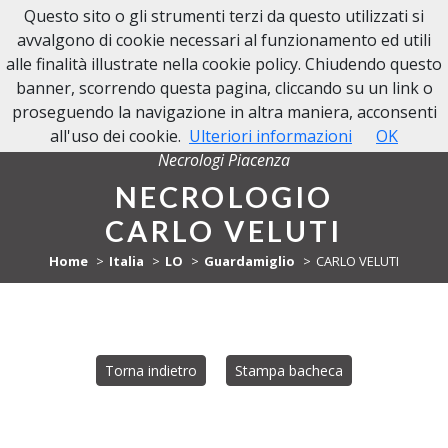
Questo sito o gli strumenti terzi da questo utilizzati si
NECROLOGI PIACENZA
avvalgono di cookie necessari al funzionamento ed utili
alle finalità illustrate nella cookie policy. Chiudendo questo
banner, scorrendo questa pagina, cliccando su un link o
proseguendo la navigazione in altra maniera, acconsenti
all'uso dei cookie.
Ulteriori informazioni
OK
Necrologi Piacenza
NECROLOGIO
CARLO VELUTI
Home
Italia
LO
Guardamiglio
CARLO VELUTI
Torna indietro
Stampa bacheca