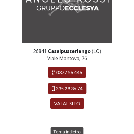
26841
Casalpusterlengo
(LO)
Viale Mantova, 76
0377 56 446
335 29 36 74
VAI AL SITO
Torna indietro