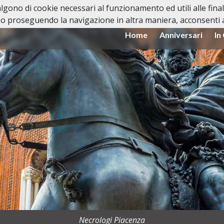
valgono di cookie necessari al funzionamento ed utili alle fina
o proseguendo la navigazione in altra maniera, acconsenti al
Home
Anniversari
In
Necrologi Piacenza