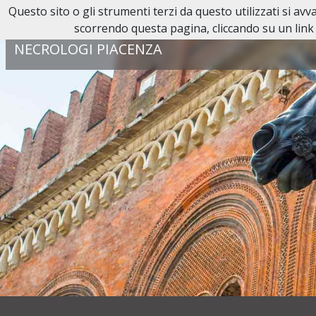
Questo sito o gli strumenti terzi da questo utilizzati si av
Reperibilità H24:
0523 38 44 55
scorrendo questa pagina, cliccando su un link 
NECROLOGI PIACENZA