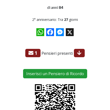
di anni
84
2° anniversario: Tra
27
giorni
WhatsApp
Facebook
Messenger
X
1
Pensieri presenti
Inserisci un Pensiero di Ricordo