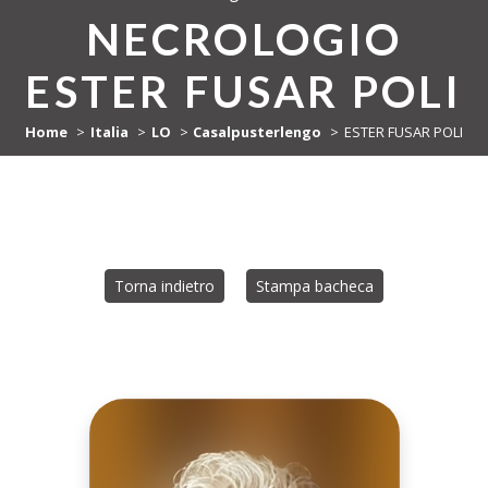
NECROLOGIO
ESTER FUSAR POLI
Home
Italia
LO
Casalpusterlengo
ESTER FUSAR POLI
Torna indietro
Stampa bacheca